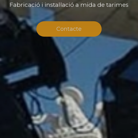
Fabricació
i
instal·lació
a
mida
de
tarimes
Contacte